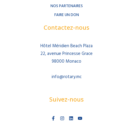
NOS PARTENAIRES
FAIRE UN DON
Contactez-nous
Hôtel Méridien Beach Plaza
22, avenue Princesse Grace
98000 Monaco
info@rotary.mc
Suivez-nous
F
I
L
Y
a
n
i
o
c
s
n
u
e
t
k
t
b
a
e
u