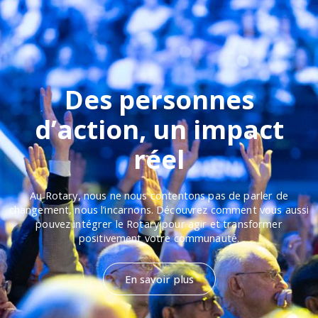
Des personnes
d’action, un impact
réel
Au Rotary, nous ne nous contentons pas de parler de
changement, nous l’incarnons. Découvrez comment vous aussi
pouvez intégrer le Rotary pour agir et transformer
positivement votre communauté.
En savoir plus