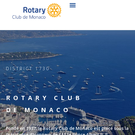
Aller
au
contenu
DISTRICT 1730
ROTARY CLUB
DE MONACO
Fondé en 1937, le Rotary Club de Monaco est placé sous la
Présidence d’Honneur de SAS le Prince Albert II. Il