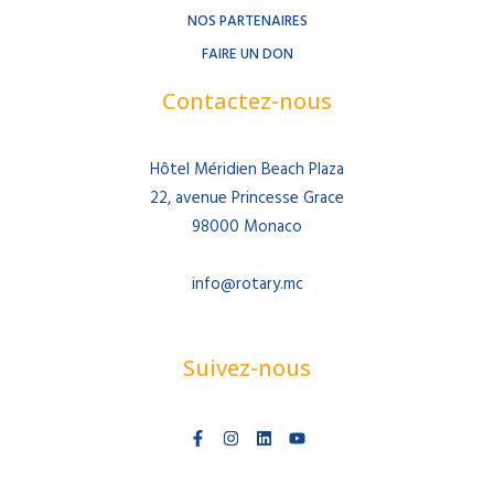
NOS PARTENAIRES
FAIRE UN DON
Contactez-nous
Hôtel Méridien Beach Plaza
22, avenue Princesse Grace
98000 Monaco
info@rotary.mc
Suivez-nous
F
I
L
Y
a
n
i
o
c
s
n
u
e
t
k
t
b
a
e
u