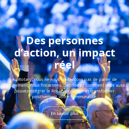
Des personnes
d’action, un impact
réel
Au Rotary, nous ne nous contentons pas de parler de
changement, nous l’incarnons. Découvrez comment vous aussi
pouvez intégrer le Rotary pour agir et transformer
positivement votre communauté.
En savoir plus