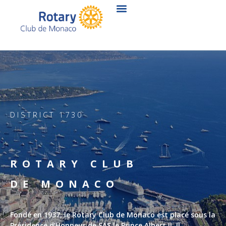
Aller
au
contenu
DISTRICT 1730
ROTARY CLUB
DE MONACO
Fondé en 1937, le Rotary Club de Monaco est placé sous la
Présidence d’Honneur de SAS le Prince Albert II. Il