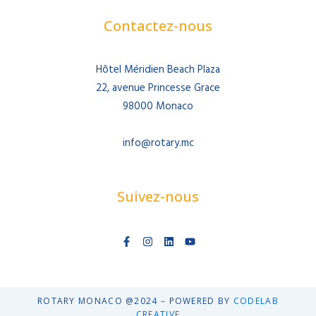
Contactez-nous
Hôtel Méridien Beach Plaza
22, avenue Princesse Grace
98000 Monaco
info@rotary.mc
Suivez-nous
F
I
L
Y
a
n
i
o
c
s
n
u
e
t
k
t
b
a
e
u
o
g
d
b
o
r
i
e
ROTARY MONACO @2024 – POWERED BY
CODELAB
k
a
n
CREATIVE