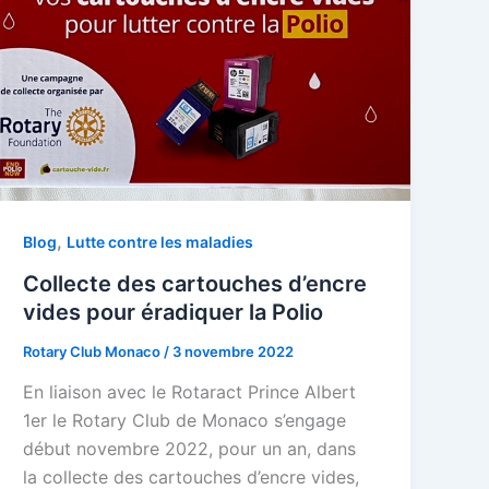
,
Blog
Lutte contre les maladies
Collecte des cartouches d’encre
vides pour éradiquer la Polio
Rotary Club Monaco
/
3 novembre 2022
En liaison avec le Rotaract Prince Albert
1er le Rotary Club de Monaco s’engage
début novembre 2022, pour un an, dans
la collecte des cartouches d’encre vides,