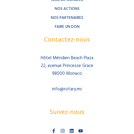
NOS ACTIONS
NOS PARTENAIRES
FAIRE UN DON
Contactez-nous
Hôtel Méridien Beach Plaza
22, avenue Princesse Grace
98000 Monaco
info@rotary.mc
Suivez-nous
F
I
L
Y
a
n
i
o