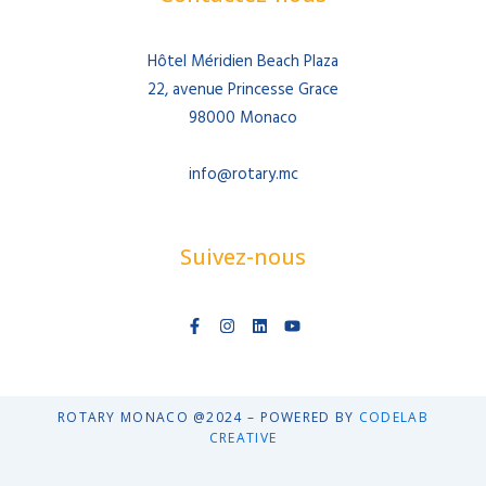
Hôtel Méridien Beach Plaza
22, avenue Princesse Grace
98000 Monaco
info@rotary.mc
Suivez-nous
F
I
L
Y
a
n
i
o
c
s
n
u
e
t
k
t
b
a
e
u
o
g
d
b
o
r
i
e
ROTARY MONACO @2024 – POWERED BY
CODELAB
k
a
n
CREATIVE
-
m
f